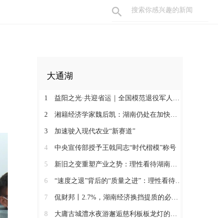
大通湖
1
益阳之光·共迎省运｜全国模范退役军人许国良的乡村美育之路
2
湘籍经济学家魏后凯：湖南仍处在加快发展的过程中
3
加速驶入现代农业“新赛道”
4
中央宣传部授予王戟同志“时代楷模”称号
5
新旧之变重塑产业之势：理性看待湖南经济半年报（二）
6
“速度之退”背后的“质量之进”：理性看待湖南经济半年报（一）
7
侃财邦丨2.7%，湖南经济换挡提质的必经关口
8
大庸古城澧水夜游邂逅慈利板板龙灯的千年浪漫