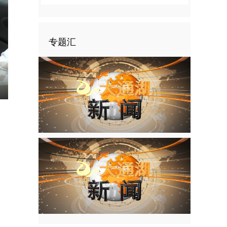
专题汇
nter
ullscreen