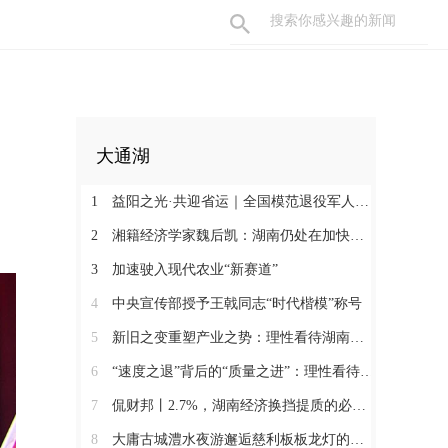
大通湖
1
益阳之光·共迎省运｜全国模范退役军人许国良的乡村美育之路
2
湘籍经济学家魏后凯：湖南仍处在加快发展的过程中
3
加速驶入现代农业“新赛道”
4
中央宣传部授予王戟同志“时代楷模”称号
5
新旧之变重塑产业之势：理性看待湖南经济半年报（二）
6
“速度之退”背后的“质量之进”：理性看待湖南经济半年报（一）
7
侃财邦丨2.7%，湖南经济换挡提质的必经关口
8
大庸古城澧水夜游邂逅慈利板板龙灯的千年浪漫