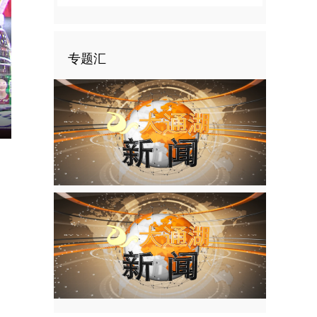
专题汇
nter
ullscreen