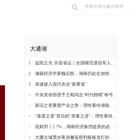
大通湖
1
益阳之光·共迎省运｜全国模范退役军人许国良的乡村美育之路
2
湘籍经济学家魏后凯：湖南仍处在加快发展的过程中
3
加速驶入现代农业“新赛道”
4
中央宣传部授予王戟同志“时代楷模”称号
5
新旧之变重塑产业之势：理性看待湖南经济半年报（二）
6
“速度之退”背后的“质量之进”：理性看待湖南经济半年报（一）
7
侃财邦丨2.7%，湖南经济换挡提质的必经关口
8
大庸古城澧水夜游邂逅慈利板板龙灯的千年浪漫