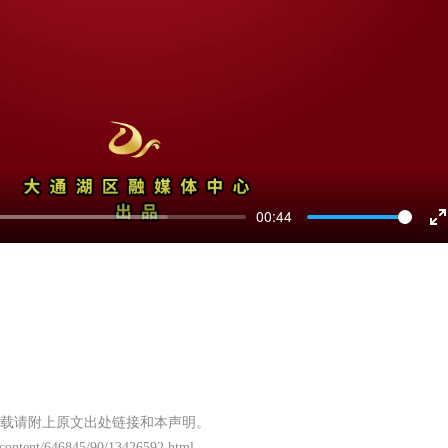
00:44
E
f
载请附上原文出处链接和本声明。
/content/646845/90/13426592.html