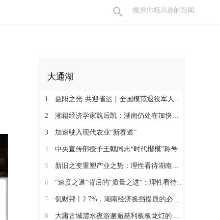
大通湖
1
益阳之光·共迎省运｜全国模范退役军人许国良的乡村美育之路
2
湘籍经济学家魏后凯：湖南仍处在加快发展的过程中
3
加速驶入现代农业“新赛道”
4
中央宣传部授予王戟同志“时代楷模”称号
5
新旧之变重塑产业之势：理性看待湖南经济半年报（二）
6
“速度之退”背后的“质量之进”：理性看待湖南经济半年报（一）
7
侃财邦丨2.7%，湖南经济换挡提质的必经关口
8
大庸古城澧水夜游邂逅慈利板板龙灯的千年浪漫