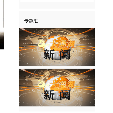
专题汇
nter
ullscreen