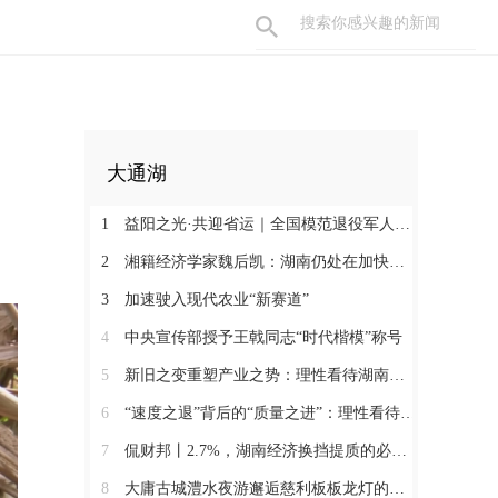
大通湖
1
益阳之光·共迎省运｜全国模范退役军人许国良的乡村美育之路
2
湘籍经济学家魏后凯：湖南仍处在加快发展的过程中
3
加速驶入现代农业“新赛道”
4
中央宣传部授予王戟同志“时代楷模”称号
5
新旧之变重塑产业之势：理性看待湖南经济半年报（二）
6
“速度之退”背后的“质量之进”：理性看待湖南经济半年报（一）
7
侃财邦丨2.7%，湖南经济换挡提质的必经关口
8
大庸古城澧水夜游邂逅慈利板板龙灯的千年浪漫