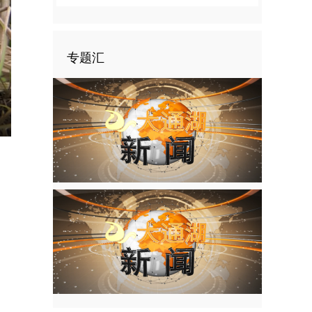
专题汇
nter
ullscreen