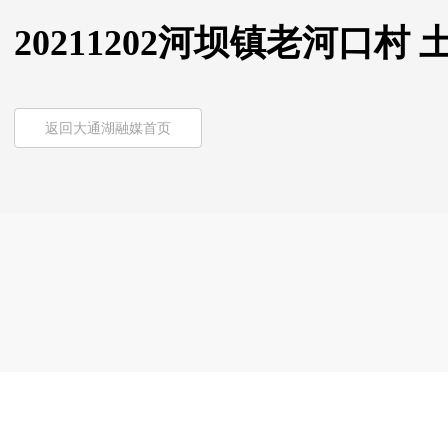
20211202河坝镇老河口
返回大通湖融媒首页