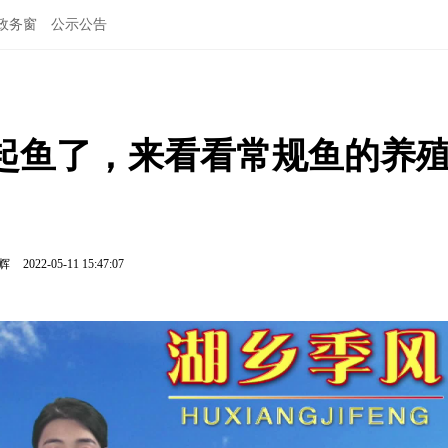
政务窗
公示公告
开网起鱼了，来看看常规鱼的养
鹏辉
2022-05-11 15:47:07