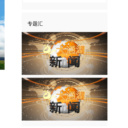
专题汇
nter
ullscreen