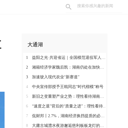
殖
大通湖
1
益阳之光·共迎省运｜全国模范退役军人许国良的乡村美育之路
2
湘籍经济学家魏后凯：湖南仍处在加快发展的过程中
3
加速驶入现代农业“新赛道”
4
中央宣传部授予王戟同志“时代楷模”称号
5
新旧之变重塑产业之势：理性看待湖南经济半年报（二）
6
“速度之退”背后的“质量之进”：理性看待湖南经济半年报（一）
7
侃财邦丨2.7%，湖南经济换挡提质的必经关口
8
大庸古城澧水夜游邂逅慈利板板龙灯的千年浪漫