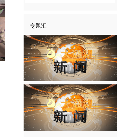
专题汇
nter
ullscreen