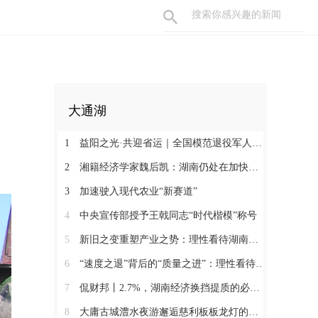
大通湖
1
益阳之光·共迎省运｜全国模范退役军人许国良的乡村美育之路
2
湘籍经济学家魏后凯：湖南仍处在加快发展的过程中
3
加速驶入现代农业“新赛道”
4
中央宣传部授予王戟同志“时代楷模”称号
5
新旧之变重塑产业之势：理性看待湖南经济半年报（二）
6
“速度之退”背后的“质量之进”：理性看待湖南经济半年报（一）
7
侃财邦丨2.7%，湖南经济换挡提质的必经关口
8
大庸古城澧水夜游邂逅慈利板板龙灯的千年浪漫