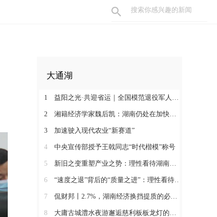
大通湖
1
益阳之光·共迎省运｜全国模范退役军人许国良的乡村美育之路
2
湘籍经济学家魏后凯：湖南仍处在加快发展的过程中
3
加速驶入现代农业“新赛道”
4
中央宣传部授予王戟同志“时代楷模”称号
5
新旧之变重塑产业之势：理性看待湖南经济半年报（二）
6
“速度之退”背后的“质量之进”：理性看待湖南经济半年报（一）
7
侃财邦丨2.7%，湖南经济换挡提质的必经关口
8
大庸古城澧水夜游邂逅慈利板板龙灯的千年浪漫