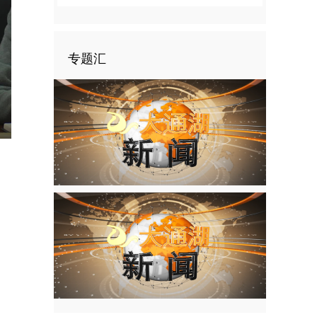
专题汇
nter
ullscreen