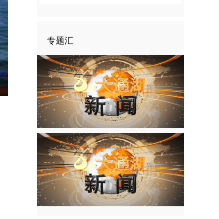
专题汇
nter
ullscreen