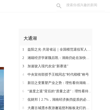
大通湖
1
益阳之光·共迎省运｜全国模范退役军人许国良的乡村美育之路
2
湘籍经济学家魏后凯：湖南仍处在加快发展的过程中
3
加速驶入现代农业“新赛道”
4
中央宣传部授予王戟同志“时代楷模”称号
5
新旧之变重塑产业之势：理性看待湖南经济半年报（二）
6
“速度之退”背后的“质量之进”：理性看待湖南经济半年报（一）
7
侃财邦丨2.7%，湖南经济换挡提质的必经关口
8
大庸古城澧水夜游邂逅慈利板板龙灯的千年浪漫