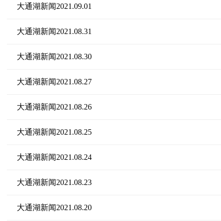
大通湖新闻2021.09.01
大通湖新闻2021.08.31
大通湖新闻2021.08.30
大通湖新闻2021.08.27
大通湖新闻2021.08.26
大通湖新闻2021.08.25
大通湖新闻2021.08.24
大通湖新闻2021.08.23
大通湖新闻2021.08.20