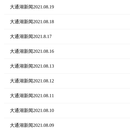
大通湖新闻2021.08.19
大通湖新闻2021.08.18
大通湖新闻2021.8.17
大通湖新闻2021.08.16
大通湖新闻2021.08.13
大通湖新闻2021.08.12
大通湖新闻2021.08.11
大通湖新闻2021.08.10
大通湖新闻2021.08.09