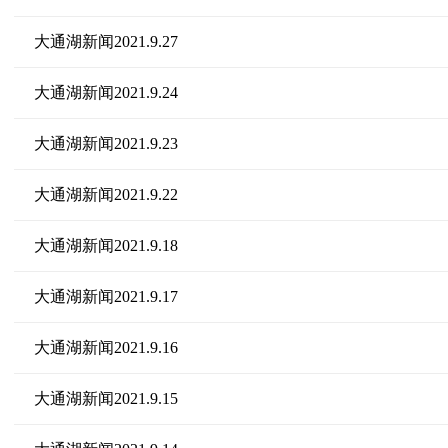
大通湖新闻2021.9.27
大通湖新闻2021.9.24
大通湖新闻2021.9.23
大通湖新闻2021.9.22
大通湖新闻2021.9.18
大通湖新闻2021.9.17
大通湖新闻2021.9.16
大通湖新闻2021.9.15