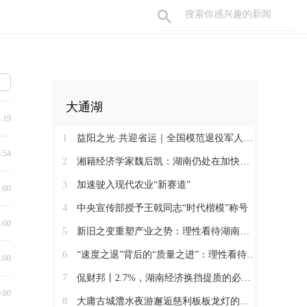
大通湖
4:19
1
益阳之光·共迎省运｜全国模范退役军人许国良的乡村美育之路
8:54
2
湘籍经济学家魏后凯：湖南仍处在加快发展的过程中
3
加速驶入现代农业“新赛道”
1:00
4
中央宣传部授予王戟同志“时代楷模”称号
3:00
5
新旧之变重塑产业之势：理性看待湖南经济半年报（二）
6
“速度之退”背后的“质量之进”：理性看待湖南经济半年报（一）
8:00
7
侃财邦丨2.7%，湖南经济换挡提质的必经关口
0:00
8
大庸古城澧水夜游邂逅慈利板板龙灯的千年浪漫